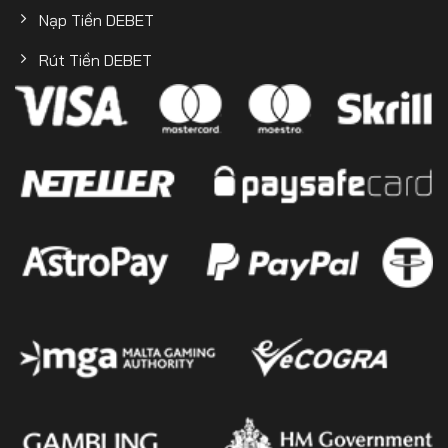
Nạp Tiền DEBET
Rút Tiền DEBET