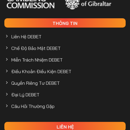
THÔNG TIN
Liên Hệ DEBET
Chế Độ Bảo Mật DEBET
Miễn Trách Nhiệm DEBET
Điều Khoản Điều Kiện DEBET
Quyền Riêng Tư DEBET
Đại Lý DEBET
Câu Hỏi Thường Gặp
LIÊN HỆ