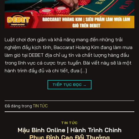
Luật chơi đơn giản và khả năng mang đến những trải
nghiệm đầy kịch tính, Baccarat Hoàng Kim đang làm mưa
làm gió tại DEBET địa chỉ uy tín và chất lượng hàng đầu
trong lĩnh vực cá cược trực tuyến. Bài viết này sẽ là một
hành trình đầy đủ và chi tiết, đưa […]
TIẾP TỤC ĐỌC
→
Đã đăng trong
TIN TỨC
TIN TỨC
Mậu Binh Online | Hành Trình Chinh
Phục Đỉnh Cao Đổi Thưởng