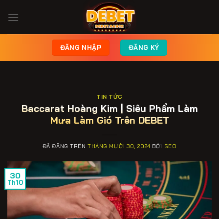
Chuyển
đến
nội
dung
ĐĂNG NHẬP
ĐĂNG KÝ
TIN TỨC
Baccarat Hoàng Kim | Siêu Phẩm Làm
Mưa Làm Gió Trên DEBET
ĐÃ ĐĂNG TRÊN
THÁNG MƯỜI 30, 2024
BỞI
SEO
30
Th10