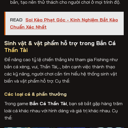
bản, tạo nên thử thách cho người chơi ở mọi trình độ.
READ
Soi Kèo Phạt Góc - Kinh Nghiệm Bắt Kèo
Chuẩn Xác Nhất
Sinh vật & vật phẩm hỗ trợ trong Bắn Cá
Thần Tài
Để nâng cao tỷ lệ chiến thắng khi tham gia Fishing như
bắn cá xèng, vui, Thần Tài,.., bên cạnh việc thành thạo
các kỹ năng, người chơi cần tìm hiểu hệ thống sinh vật
biển và vật phẩm hỗ trợ. Cụ thể:
Các loại cá & phần thưởng
Trong game
Bắn Cá Thần Tài
, bạn sẽ bắt gặp hàng trăm
loài cá khác nhau với hình dáng và giá trị khác nhau. Cụ
thể: