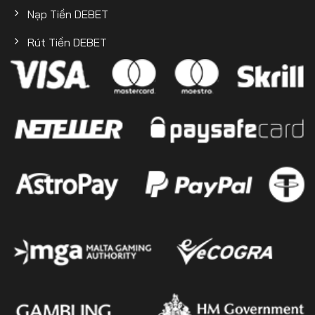
Nạp Tiền DEBET
Rút Tiền DEBET