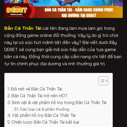
Bắn Cá Thần Tài
cái tên đang làm mưa làm gió trong
cộng đồng game online đổi thưởng. Vậy lý do gì trò chơi
này lại có sức hút mãnh liệt đến vậy? Bài viết dưới đây
DEBET sẽ cùng bạn giải mã sức hấp dẫn của tựa game
bắn cá này. Đồng thời cung cấp cẩm nang chi tiết để bạn
tự tin chinh phục đại dương và rinh thưởng giá trị.
Mục lục bài viết
Đôi nét về Bắn Cá Thần Tài
Bắn Cá Thần Tài trở nên HOT
Sinh vật & vật phẩm hỗ trợ trong Bắn Cá Thần Tài
Các loại cá & phần thưởng
Vật phẩm hỗ trợ Bắn Cá Thần Tài
Chiến lược Bắn Cá Thần Tài bất bại