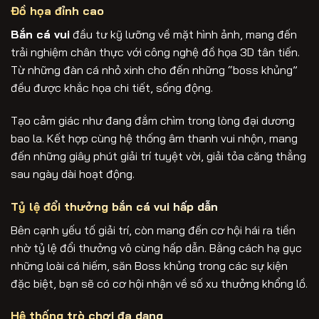
Đồ họa đỉnh cao
Bắn cá vui
đầu tư kỹ lưỡng về mặt hình ảnh, mang đến
trải nghiệm chân thực với công nghệ đồ họa 3D tân tiến.
Từ những đàn cá nhỏ xinh cho đến những “boss khủng”
đều được khắc họa chi tiết, sống động.
Tạo cảm giác như đang đắm chìm trong lòng đại dương
bao la. Kết hợp cùng hệ thống âm thanh vui nhộn, mang
đến những giây phút giải trí tuyệt vời, giải tỏa căng thẳng
sau ngày dài hoạt động.
Tỷ lệ đổi thưởng bắn cá vui hấp dẫn
Bên cạnh yếu tố giải trí, còn mang đến cơ hội hái ra tiền
nhờ tỷ lệ đổi thưởng vô cùng hấp dẫn. Bằng cách hạ gục
những loài cá hiếm, săn Boss khủng trong các sự kiện
đặc biệt, bạn sẽ có cơ hội nhận về số xu thưởng khổng lồ.
Hệ thống trò chơi đa dạng