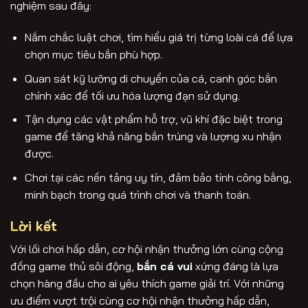
nghiệm sau đây:
Nắm chắc luật chơi, tìm hiểu giá trị từng loài cá để lựa
chọn mục tiêu bắn phù hợp.
Quan sát kỹ lưỡng di chuyển của cá, canh góc bắn
chính xác để tối ưu hóa lượng đạn sử dụng.
Tận dụng các vật phẩm hỗ trợ, vũ khí đặc biệt trong
game để tăng khả năng bắn trúng và lượng xu nhận
được.
Chơi tại các nền tảng uy tín, đảm bảo tính công bằng,
minh bạch trong quá trình chơi và thanh toán.
Lời kết
Với lối chơi hấp dẫn, cơ hội nhận thưởng lớn cùng cộng
đồng game thủ sôi động,
bắn cá vui
xứng đáng là lựa
chọn hàng đầu cho ai yêu thích game giải trí. Với những
ưu điểm vượt trội cùng cơ hội nhận thưởng hấp dẫn,