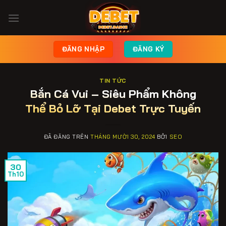
Chuyển
đến
nội
dung
ĐĂNG NHẬP
ĐĂNG KÝ
TIN TỨC
Bắn Cá Vui – Siêu Phẩm Không
Thể Bỏ Lỡ Tại Debet Trực Tuyến
ĐÃ ĐĂNG TRÊN
THÁNG MƯỜI 30, 2024
BỞI
SEO
30
Th10