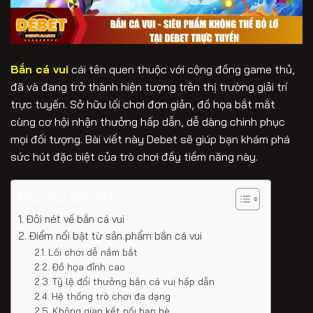
Bắn cá vui
cái tên quen thuộc với cộng đồng game thủ,
đã và đang trở thành hiện tượng trên thị trường giải trí
trực tuyến. Sở hữu lối chơi đơn giản, đồ họa bắt mắt
cùng cơ hội nhận thưởng hấp dẫn, dễ dàng chinh phục
mọi đối tượng. Bài viết này Debet sẽ giúp bạn khám phá
sức hút đặc biệt của trò chơi đầy tiềm năng này.
Mục lục bài viết
Đôi nét về bắn cá vui
Điểm nổi bật từ sản phẩm bắn cá vui
Lối chơi dễ nắm bắt
Đồ họa đỉnh cao
Tỷ lệ đổi thưởng bắn cá vui hấp dẫn
Hệ thống trò chơi đa dạng
Không gian kết nối bạn bè