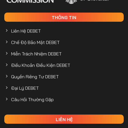
THÔNG TIN
Liên Hệ DEBET
Chế Độ Bảo Mật DEBET
Miễn Trách Nhiệm DEBET
Điều Khoản Điều Kiện DEBET
Quyền Riêng Tư DEBET
Đại Lý DEBET
Câu Hỏi Thường Gặp
LIÊN HỆ