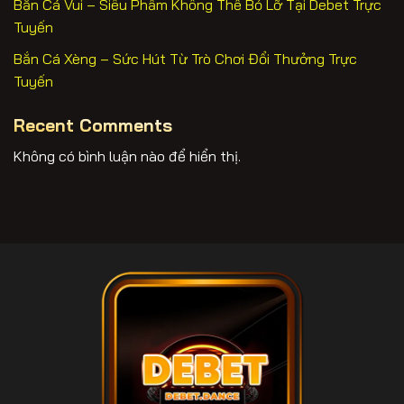
Bắn Cá Vui – Siêu Phẩm Không Thể Bỏ Lỡ Tại Debet Trực
Tuyến
Bắn Cá Xèng – Sức Hút Từ Trò Chơi Đổi Thưởng Trực
Tuyến
Recent Comments
Không có bình luận nào để hiển thị.