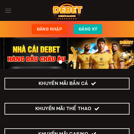
Chuyển
đến
nội
dung
ĐĂNG NHẬP
ĐĂNG KÝ
KHUYẾN MÃI BẮN CÁ
KHUYẾN MÃI THỂ THAO
KHUYẾN MÃI CASINO