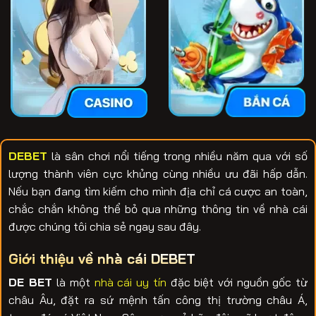
DEBET
là sân chơi nổi tiếng trong nhiều năm qua với số
lượng thành viên cực khủng cùng nhiều ưu đãi hấp dẫn.
Nếu bạn đang tìm kiếm cho mình địa chỉ cá cược an toàn,
chắc chắn không thể bỏ qua những thông tin về nhà cái
được chúng tôi chia sẻ ngay sau đây.
Giới thiệu về nhà cái DEBET
DE BET
là một
nhà cái uy tín
đặc biệt với nguồn gốc từ
châu Âu, đặt ra sứ mệnh tấn công thị trường châu Á,