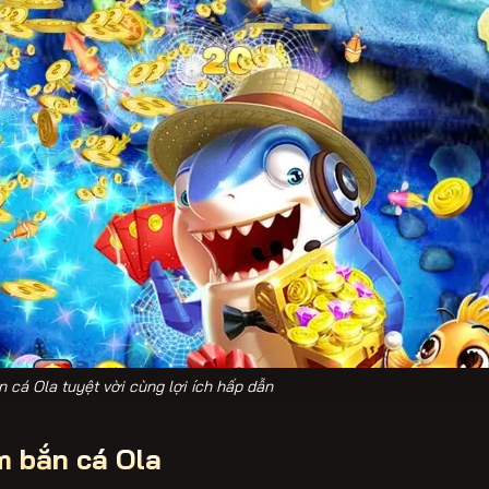
n cá Ola tuyệt vời cùng lợi ích hấp dẫn
m bắn cá Ola