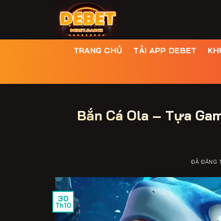
Chuyển
đến
nội
dung
TRANG CHỦ
TẢI APP DEBET
KH
Bắn Cá Ola – Tựa Gam
ĐÃ ĐĂNG
30
Th10