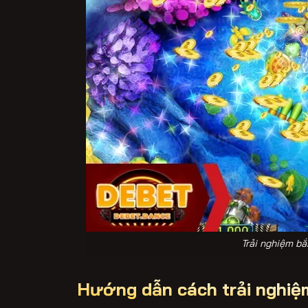
Trải nghiệm bắ
Hướng dẫn cách trải nghiệ