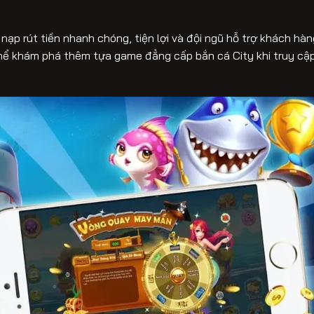
nạp rút tiền nhanh chóng, tiện lợi và đội ngũ hỗ trợ khách hàn
thể khám phá thêm tựa game đẳng cấp bắn cá City khi truy cậ