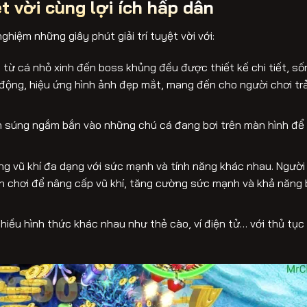
t vời cùng lợi ích hấp dẫn
ghiệm những giây phút giải trí tuyệt vời với:
từ cá nhỏ xinh đến boss khủng đều được thiết kế chi tiết, số
động, hiệu ứng hình ảnh đẹp mắt, mang đến cho người chơi trả
ển súng ngắm bắn vào những chú cá đang bơi trên màn hình để 
ng vũ khí đa dạng với sức mạnh và tính năng khác nhau. Người
nh chơi để nâng cấp vũ khí, tăng cường sức mạnh và khả năng
nhiều hình thức khác nhau như thẻ cào, ví điện tử… với thủ tục