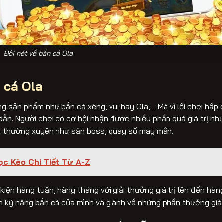
Đôi nét về bắn cá Ola
 cá Ola
ng sản phẩm như bắn cá xèng, vui hay Ola,… Mà vì lối chơi hấp
ẫn. Người chơi có cơ hội nhận được nhiều phần quà giá trị như
ra thường xuyên như săn boss, quay số may mắn.
ọc Kèo Chi Tiết Từ A-Z
kiện hàng tuần, hàng tháng với giải thưởng giá trị lên đến hàn
ện kỹ năng bắn cá của mình và giành về những phần thưởng giá 