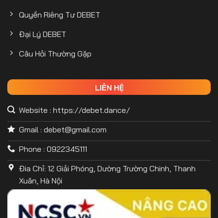
Quyền Riêng Tư DEBET
Đại Lý DEBET
Câu Hỏi Thường Gặp
LIÊN HỆ
Website : https://debet.dance/
Gmail :
debet@gmail.com
Phone : 0922345111
Đia Chỉ: 12 Giải Phóng, Dường Trường Chinh, Thanh
Xuân, Hà Nội