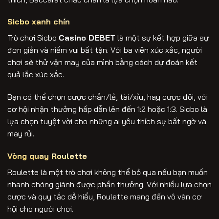
Sicbo xanh chín
Trò chơi Sicbo
Casino DEBET
là một sự kết hợp giữa sự
đơn giản và niềm vui bất tận. Với ba viên xúc xắc, người
chơi sẽ thử vận may của mình bằng cách dự đoán kết
quả lắc xúc xắc.
Bạn có thể chọn cược chẵn/lẻ, tài/xỉu, hay cược đôi, với
cơ hội nhận thưởng hấp dẫn lên đến 1:2 hoặc 1:3. Sicbo là
lựa chọn tuyệt vời cho những ai yêu thích sự bất ngờ và
may rủi.
Vòng quay Roulette
Roulette là một trò chơi không thể bỏ qua nếu bạn muốn
nhanh chóng giành được phần thưởng. Với nhiều lựa chọn
cược và quy tắc dễ hiểu, Roulette mang đến vô vàn cơ
hội cho người chơi.