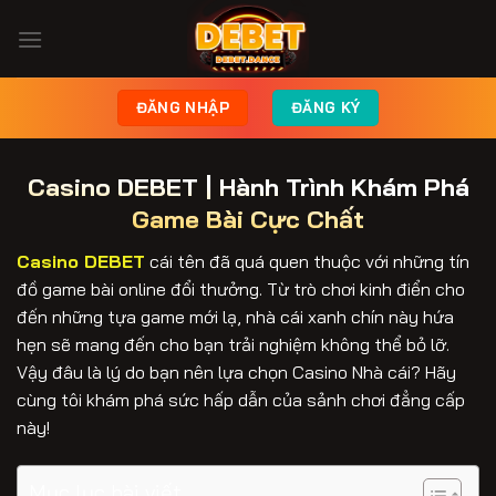
Chuyển
đến
nội
dung
ĐĂNG NHẬP
ĐĂNG KÝ
Casino DEBET | Hành Trình Khám Phá
Game Bài Cực Chất
Casino DEBET
cái tên đã quá quen thuộc với những tín
đồ game bài online đổi thưởng. Từ trò chơi kinh điển cho
đến những tựa game mới lạ, nhà cái xanh chín này hứa
hẹn sẽ mang đến cho bạn trải nghiệm không thể bỏ lỡ.
Vậy đâu là lý do bạn nên lựa chọn Casino Nhà cái? Hãy
cùng tôi khám phá sức hấp dẫn của sảnh chơi đẳng cấp
này!
Mục lục bài viết