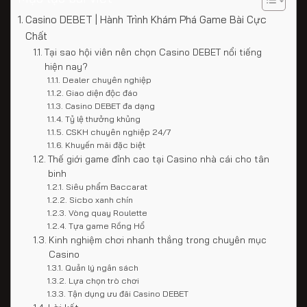
Casino DEBET | Hành Trình Khám Phá Game Bài Cực
Chất
Tại sao hội viên nên chọn Casino DEBET nổi tiếng
hiện nay?
Dealer chuyên nghiệp
Giao diện độc đáo
Casino DEBET đa dạng
Tỷ lệ thưởng khủng
CSKH chuyên nghiệp 24/7
Khuyến mãi đặc biệt
Thế giới game đỉnh cao tại Casino nhà cái cho tân
binh
Siêu phẩm Baccarat
Sicbo xanh chín
Vòng quay Roulette
Tựa game Rồng Hổ
Kinh nghiệm chơi nhanh thắng trong chuyên mục
Casino
Quản lý ngân sách
Lựa chọn trò chơi
Tận dụng ưu đãi Casino DEBET