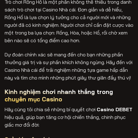
Trò chơi Rồng Hổ là một phần không thể thiếu trong danh
sách trò chơi tại Casino Nhà cái. Đơn giản và dễ hiểu,
Rồng Hổ là lựa chọn lý tưởng cho cả người mới và những
người đã có kinh nghiệm. Người chơi chỉ cần đặt cược vào
một trong ba lựa chọn: Rồng, Hòa, hoặc Hổ, rồi chờ xem
bên nào sẽ có tổng điểm cao hơn.
Dự đoán chính xác sẽ mang đến cho bạn những phần
thưởng giá trị và sự phấn khích không ngừng. Hãy đến với
Casino Nhà cái để trải nghiệm những tựa game hấp dẫn
này và tìm cho mình những phút giây thư giãn đầy thú vị!
Kinh nghiệm chơi nhanh thắng trong
chuyên mục Casino
Hãy cùng tôi chia sẻ những bí quyết chơi
Casino DEBET
hiệu quả, giúp bạn tăng cơ hội chiến thắng, chinh phục
giấc mơ đổi đời: