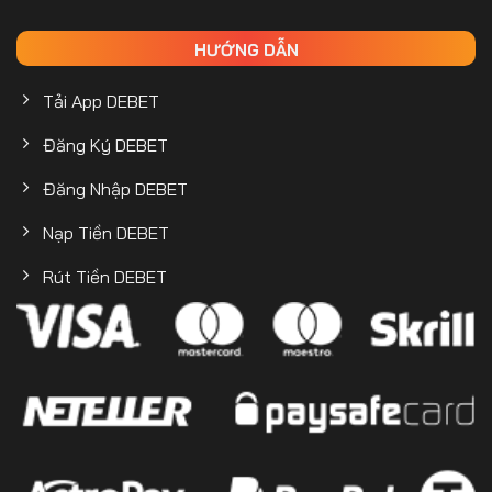
HƯỚNG DẪN
Tải App DEBET
Đăng Ký DEBET
Đăng Nhập DEBET
Nạp Tiền DEBET
Rút Tiền DEBET