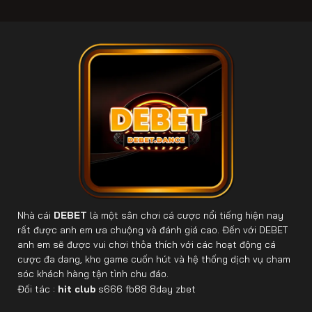
Nhà cái
DEBET
là một sân chơi cá cược nổi tiếng hiện nay
rất được anh em ưa chuộng và đánh giá cao. Đến với DEBET
anh em sẽ được vui chơi thỏa thích với các hoạt động cá
cược đa dang, kho game cuốn hút và hệ thống dịch vụ cham
sóc khách hàng tận tình chu đáo.
Đối tác :
hit club
s666
fb88
8day
zbet