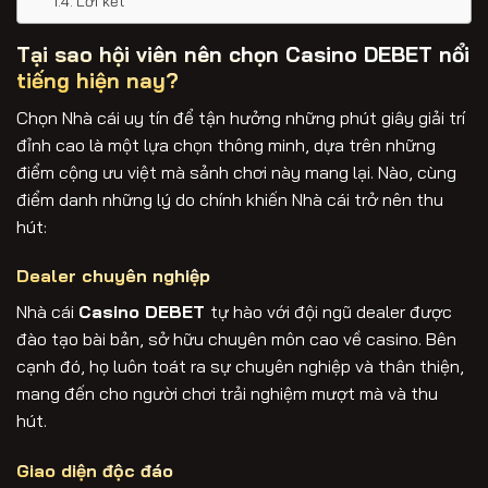
Lời kết
Tại sao hội viên nên chọn Casino DEBET nổi
tiếng hiện nay?
Chọn Nhà cái uy tín để tận hưởng những phút giây giải trí
đỉnh cao là một lựa chọn thông minh, dựa trên những
điểm cộng ưu việt mà sảnh chơi này mang lại. Nào, cùng
điểm danh những lý do chính khiến Nhà cái trở nên thu
hút:
Dealer chuyên nghiệp
Nhà cái
Casino DEBET
tự hào với đội ngũ dealer được
đào tạo bài bản, sở hữu chuyên môn cao về casino. Bên
cạnh đó, họ luôn toát ra sự chuyên nghiệp và thân thiện,
mang đến cho người chơi trải nghiệm mượt mà và thu
hút.
Giao diện độc đáo