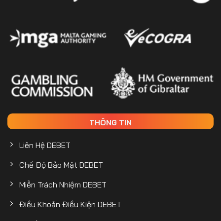
THÔNG TIN
Liên Hệ DEBET
Chế Độ Bảo Mật DEBET
Miễn Trách Nhiệm DEBET
Điều Khoản Điều Kiện DEBET