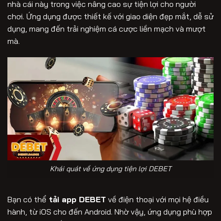
nhà cái này trong việc nâng cao sự tiện lợi cho người
chơi. Ứng dụng được thiết kế với giao diện đẹp mắt, dễ sử
dụng, mang đến trải nghiệm cá cược liền mạch và mượt
mà.
Khái quát về ứng dụng tiện lợi DEBET
Bạn có thể
tải app DEBET
về điện thoại với mọi hệ điều
hành, từ iOS cho đến Android. Nhờ vậy, ứng dụng phù hợp