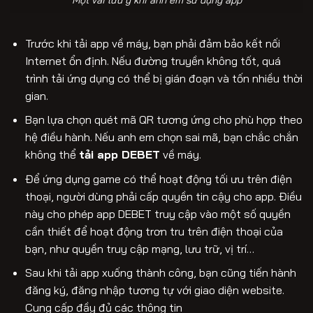
Trước khi tải app về máy, bạn phải đảm bảo kết nối
Internet ổn định. Nếu đường truyền không tốt, quá
trình tải ứng dụng có thể bị gián đoạn và tốn nhiều thời
gian.
Bạn lựa chọn quét mã QR tương ứng cho phù hợp theo
hệ điều hành. Nếu anh em chọn sai mã, bạn chắc chắn
không thể
tải app DEBET
về máy.
Để ứng dụng game có thể hoạt động tối ưu trên điện
thoại, người dùng phải cấp quyền tin cậy cho app. Điều
này cho phép app DEBET truy cập vào một số quyền
cần thiết để hoạt động trơn tru trên điện thoại của
bạn, như quyền truy cập mạng, lưu trữ, vị trí…
Sau khi tải app xuống thành công, bạn cũng tiến hành
đăng ký, đăng nhập tương tự với giao diện website.
Cung cấp đầy đủ các thông tin