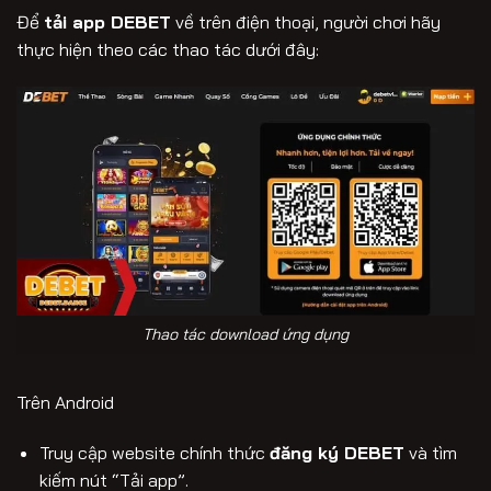
Để
tải app DEBET
về trên điện thoại, người chơi hãy
thực hiện theo các thao tác dưới đây:
Thao tác download ứng dụng
Trên Android
Truy cập website chính thức
đăng ký DEBET
và tìm
kiếm nút “Tải app”.