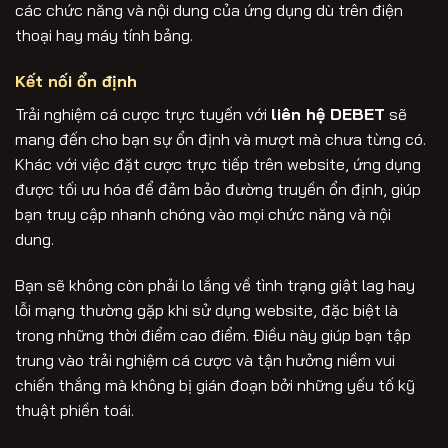
các chức năng và nội dung của ứng dụng dù trên điện
thoại hay máy tính bảng.
Kết nối ổn định
Trải nghiệm cá cược trực tuyến với
liên hệ DEBET
sẽ
mang đến cho bạn sự ổn định và mượt mà chưa từng có.
Khác với việc đặt cược trực tiếp trên website, ứng dụng
được tối ưu hóa để đảm bảo đường truyền ổn định, giúp
bạn truy cập nhanh chóng vào mọi chức năng và nội
dung.
Bạn sẽ không còn phải lo lắng về tình trạng giật lag hay
lỗi mạng thường gặp khi sử dụng website, đặc biệt là
trong những thời điểm cao điểm. Điều này giúp bạn tập
trung vào trải nghiệm cá cược và tận hưởng niềm vui
chiến thắng mà không bị gián đoạn bởi những yếu tố kỹ
thuật phiền toái.