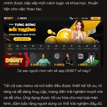
chính được sắp xếp một cách logic và khoa học, thuận
tiện cho việc thao tác.
Tại sao người chơi nên tải app DEBET về máy?
Tất cả các menu và nút bấm đều được thiết kế tối ưu, rõ
ràng và dễ dàng truy cập, mang đến trải nghiệm mượt mà
và dễ chịu. Ứng dụng được tối ưu hóa cho mọi loại màn
hình, đảm bảo rằng người dùng có thể trải nghiệm đầy đủ