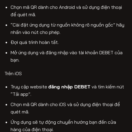
Chọn mã QR dành cho Android và sử dụng điện thoại
để quét mã.
“Cài đặt ứng dụng từ nguồn không rõ nguồn gốc” hãy
nhấn vào nút cho phép.
Đợi quá trình hoàn tất.
Mở ứng dụng và đăng nhập vào tài khoản DEBET của
bạn.
Trên iOS
Truy cập website
đăng nhập DEBET
và tìm kiếm nút
“Tải app”.
Chọn mã QR dành cho iOS và sử dụng điện thoại để
quét mã.
Ứng dụng sẽ tự động chuyển hướng bạn đến cửa
hàng của điện thoại.