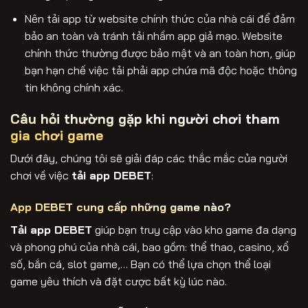
Nên tải app từ website chính thức của nhà cái để đảm
bảo an toàn và tránh tải nhầm app giả mạo. Website
chính thức thường được bảo mật và an toàn hơn, giúp
bạn hạn chế việc tải phải app chứa mã độc hoặc thông
tin không chính xác.
Câu hỏi thường gặp khi người chơi tham
gia chơi game
Dưới đây, chúng tôi sẽ giải đáp các thắc mắc của người
chơi về việc
tải app DEBET
:
App DEBET cung cấp những game nào?
Tải app DEBET
giúp bạn truy cập vào kho game đa dạng
và phong phú của nhà cái, bao gồm: thể thao, casino, xổ
số, bắn cá, slot game,… Bạn có thể lựa chọn thể loại
game yêu thích và đặt cược bất kỳ lúc nào.