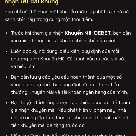
nhận ưu đãi khủng
Bạn chỉ có thể nhận một khuyến mãi duy nhất tại nhà cái
xanh chín này trong cùng một thời điểm.
Trước khi tham gia nhận
Khuyến Mãi DEBET,
bạn cần
xác minh thông tin tài khoản chính chủ của mình.
Luôn đọc kỹ nội dung, điều kiện, quy định của mỗi
chương trình Khuyến Mãi để tránh xảy ra các sai sót
và hiểu lầm.
Bạn cần lưu ý các yêu cầu hoàn thành của một số
vòng cược cụ thể theo quy định để rút được tiền
thưởng Khuyến Mãi về tài khoản ngân hàng của mình.
Bạn tuyệt đối không được tạo nhiều account để tham
gia nhận khuyến mãi. Nếu phát hiện vi phạm này, nhà
cái sẽ ngay lập tức đóng tài khoản và thu hồi toàn bộ
tiền khuyến mãi đã tặng trước đó.
Kiểm tra Email liên kết với account của mình thường