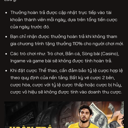
Thưởng hoàn trả được cập nhật trực tiếp vào tài
khoản thành viên mỗi ngày, dựa trên tổng tiền cược
của ngày trước đó.
Bạn chỉ nhận được thưởng hoàn trả khi không tham
gia chương trình tặng thưởng 110% cho người chơi mới.
Các trò chơi như: Trò chơi, Bắn cá, Sòng bài (Casino),
Ingame và game bài sẽ không được tính hoàn trả.
Khi đặt cược Thể thao, cần đảm bảo tỷ lệ cược hợp lệ
theo quy định của nền tảng. Bất kỳ vé cược 2 bên,
cược hòa, cược với tỷ lệ cược thấp hoặc cược bị hủy,
cược vô hiệu sẽ không được tính vào doanh thu cược.