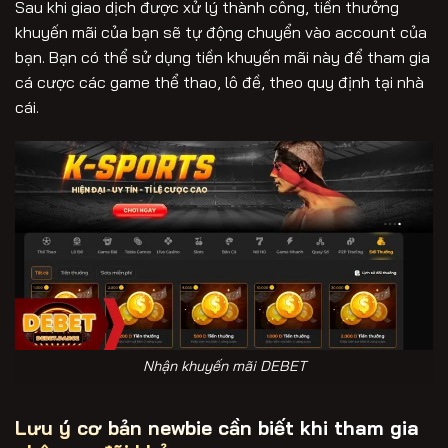
Sau khi giao dịch được xử lý thành công, tiền thưởng
khuyến mãi của bạn sẽ tự động chuyển vào account của
bạn. Bạn có thể sử dụng tiền khuyến mãi này để tham gia
cá cược các game thể thao, lô đề, theo quy định tại nhà
cái.
Nhận khuyến mãi DEBET
Lưu ý cơ bản newbie cần biết khi tham gia