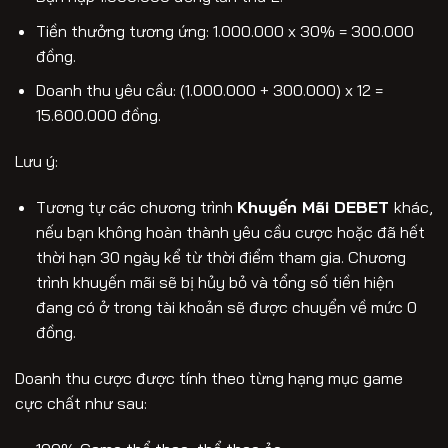
Tiền thưởng tương ứng: 1.000.000 x 30% = 300.000
đồng.
Doanh thu yêu cầu: (1.000.000 + 300.000) x 12 =
15.600.000 đồng.
Lưu ý:
Tương tự các chương trình
Khuyến Mãi DEBET
khác,
nếu bạn không hoàn thành yêu cầu cược hoặc đã hết
thời hạn 30 ngày kể từ thời điểm tham gia. Chương
trình khuyến mãi sẽ bị hủy bỏ và tổng số tiền hiện
đang có ở trong tài khoản sẽ được chuyển về mức 0
đồng.
Doanh thu cược được tính theo từng hạng mục game
cực chất như sau: