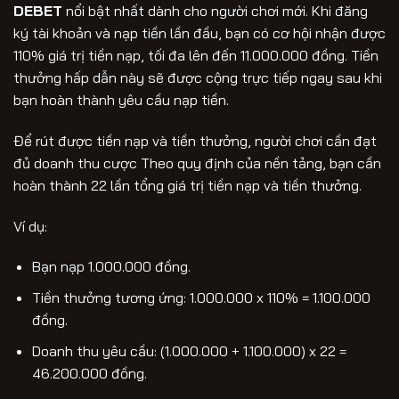
DEBET
nổi bật nhất dành cho người chơi mới. Khi đăng
ký tài khoản và nạp tiền lần đầu, bạn có cơ hội nhận được
110% giá trị tiền nạp, tối đa lên đến 11.000.000 đồng. Tiền
thưởng hấp dẫn này sẽ được cộng trực tiếp ngay sau khi
bạn hoàn thành yêu cầu nạp tiền.
Để rút được tiền nạp và tiền thưởng, người chơi cần đạt
đủ doanh thu cược Theo quy định của nền tảng, bạn cần
hoàn thành 22 lần tổng giá trị tiền nạp và tiền thưởng.
Ví dụ:
Bạn nạp 1.000.000 đồng.
Tiền thưởng tương ứng: 1.000.000 x 110% = 1.100.000
đồng.
Doanh thu yêu cầu: (1.000.000 + 1.100.000) x 22 =
46.200.000 đồng.