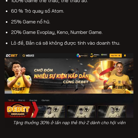
100% Game thể thao, thể thao ảo.
60 % Trò quay số Atom.
25% Game nổ hũ.
20% Game Evoplay, Keno, Number Game.
Lô đề, Bắn cá sẽ không được tính vào doanh thu.
Tặng thưởng 30% ở lần nạp thẻ thứ 2 dành cho hội viên