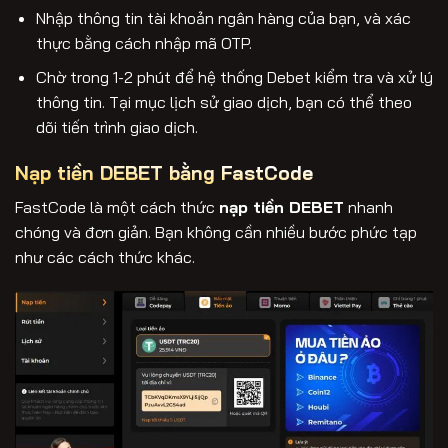
Nhập thông tin tài khoản ngân hàng của bạn, và xác
thực bằng cách nhập mã OTP.
Chờ trong 1-2 phút để hệ thống Debet kiểm tra và xử lý
thông tin. Tại mục lịch sử giao dịch, bạn có thể theo
dõi tiến trình giao dịch.
Nạp tiền DEBET bằng FastCode
FastCode là một cách thức
nạp tiền DEBET
nhanh
chóng và đơn giản. Bạn không cần nhiều bước phức tạp
như các cách thức khác.