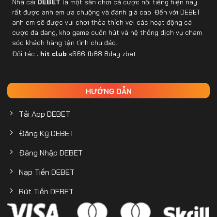
Nhà cái
DEBET
là một sân chơi cá cược nổi tiếng hiện nay
rất được anh em ưa chuộng và đánh giá cao. Đến với DEBET
anh em sẽ được vui chơi thỏa thích với các hoạt động cá
cược đa dang, kho game cuốn hút và hệ thống dịch vụ cham
sóc khách hàng tận tình chu đáo.
Đối tác :
hit club
s666
fb88
8day
zbet
HƯỚNG DẪN
Tải App DEBET
Đăng Ký DEBET
Đăng Nhập DEBET
Nạp Tiền DEBET
Rút Tiền DEBET