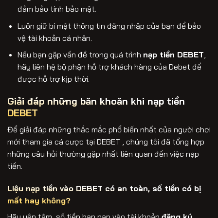
đảm bảo tính bảo mật.
Luôn giữ bí mật thông tin đăng nhập của bạn để bảo
vệ tài khoản cá nhân.
Nếu bạn gặp vấn đề trong quá trình
nạp tiền DEBET
,
hãy liên hệ bộ phận hỗ trợ khách hàng của Debet để
được hỗ trợ kịp thời.
Giải đáp những băn khoăn khi nạp tiền
DEBET
Để giải đáp những thắc mắc phổ biến nhất của người chơi
mới tham gia cá cược tại DEBET , chúng tôi đã tổng hợp
những câu hỏi thường gặp nhất liên quan đến việc nạp
tiền.
Liệu nạp tiền vào DEBET có an toàn, số tiền có bị
mất hay không?
Hãy yên tâm, số tiền bạn nạp vào tài khoản
đăng ký