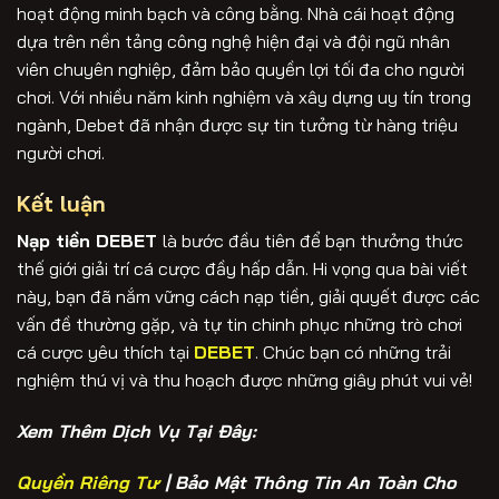
hoạt động minh bạch và công bằng. Nhà cái hoạt động
dựa trên nền tảng công nghệ hiện đại và đội ngũ nhân
viên chuyên nghiệp, đảm bảo quyền lợi tối đa cho người
chơi. Với nhiều năm kinh nghiệm và xây dựng uy tín trong
ngành, Debet đã nhận được sự tin tưởng từ hàng triệu
người chơi.
Kết luận
Nạp tiền DEBET
là bước đầu tiên để bạn thưởng thức
thế giới giải trí cá cược đầy hấp dẫn. Hi vọng qua bài viết
này, bạn đã nắm vững cách nạp tiền, giải quyết được các
vấn đề thường gặp, và tự tin chinh phục những trò chơi
cá cược yêu thích tại
DEBET
. Chúc bạn có những trải
nghiệm thú vị và thu hoạch được những giây phút vui vẻ!
Xem Thêm Dịch Vụ Tại Đây:
Quyền Riêng Tư
| Bảo Mật Thông Tin An Toàn Cho