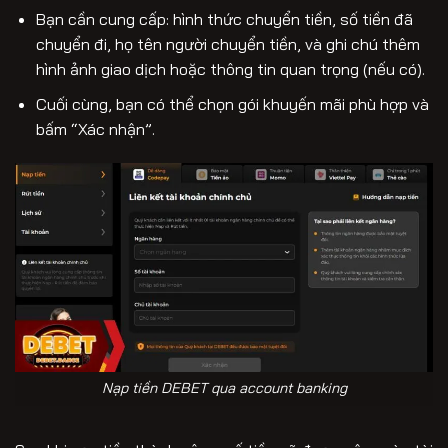
Bạn cần cung cấp: hình thức chuyển tiền, số tiền đã
chuyển đi, họ tên người chuyển tiền, và ghi chú thêm
hình ảnh giao dịch hoặc thông tin quan trọng (nếu có).
Cuối cùng, bạn có thể chọn gói khuyến mãi phù hợp và
bấm “Xác nhận”.
Nạp tiền DEBET qua account banking