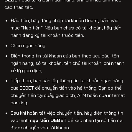
các thao tác:
Đầu tiên, hãy đăng nhập tài khoản Debet, bấm vào
mục “Nạp tiền”. Nếu bạn chưa có tài khoản, hãy tiến
hành đăng ký tài khoản trước tiên.
Chọn ngân hàng.
Điền thông tin tài khoản của bạn theo yêu cầu: tên
ngân hàng, số tài khoản, tên chủ tài khoản, chi nhánh
xử lý giao dịch,…
Tiếp theo, bạn cần lấy thông tin tài khoản ngân hàng
của DEBET để chuyển tiền vào hệ thống. Bạn có thể
chuyển tiền tại quầy giao dịch, ATM hoặc qua internet
banking.
Sau khi hoàn tất việc chuyển tiền, hãy điền thông tin
vào lệnh
nạp tiền DEBET
để xác nhận lại số tiền đã
được chuyển vào tài khoản.