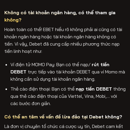
Không có tài khoản ngân hàng, có thể tham gia
không?
Hoàn toàn có thể! EBET hiểu rõ không phải ai cũng có tài
khoản ngân hàng hoặc tài khoản ngân hàng không có
tiền. Vì vậy, Debet đã cung cấp nhiều phương thức nạp
tiền linh hoạt như:
Ví điện tử MOMO Pay: Bạn có thể nạp/
rút tiền
DEBET
trực tiếp vào tài khoản DEBET qua ví Momo mà
không cần sử dụng tài khoản ngân hàng.
Thẻ cào điện thoại: Bạn có thể
nạp tiền DEBET
thông
qua thẻ cào điện thoại của Viettel, Vina, Mobi,… với
các bước đơn giản.
Có thể an tâm về vấn đề lừa đảo tại Debet không?
Là đơn vị chuyên tổ chức cá cược uy tín, Debet cam kết