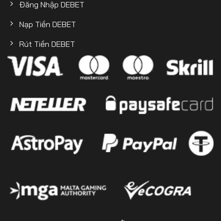
Đăng Nhập DEBET
Nạp Tiền DEBET
Rút Tiền DEBET