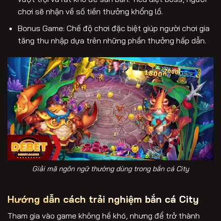
chơi sẽ nhận về số tiền thưởng khổng lồ.
Bonus Game: Chế độ chơi đặc biệt giúp người chơi gia
tăng thu nhập dựa trên những phần thưởng hấp dẫn.
Giải mã ngôn ngữ thường dùng trong bắn cá City
Hướng dẫn cách trải nghiệm bắn cá City
Tham gia vào game không hề khó, nhưng để trở thành