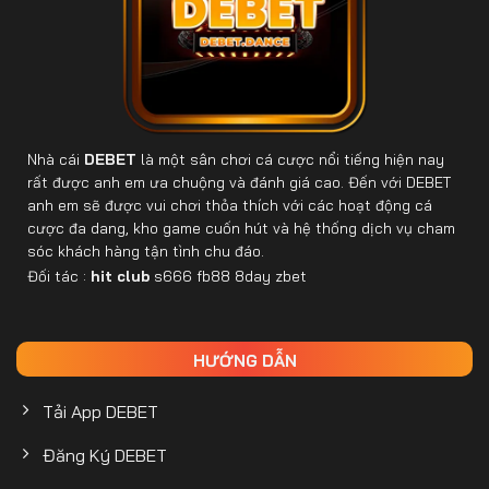
Nhà cái
DEBET
là một sân chơi cá cược nổi tiếng hiện nay
rất được anh em ưa chuộng và đánh giá cao. Đến với DEBET
anh em sẽ được vui chơi thỏa thích với các hoạt động cá
cược đa dang, kho game cuốn hút và hệ thống dịch vụ cham
sóc khách hàng tận tình chu đáo.
Đối tác :
hit club
s666
fb88
8day
zbet
HƯỚNG DẪN
Tải App DEBET
Đăng Ký DEBET