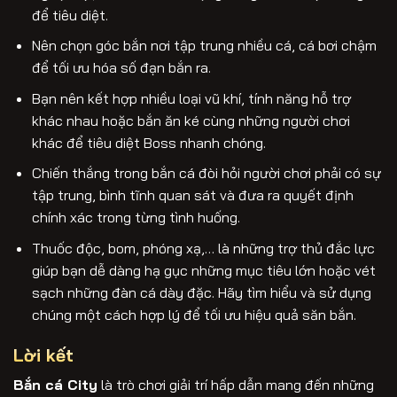
để tiêu diệt.
Nên chọn góc bắn nơi tập trung nhiều cá, cá bơi chậm
để tối ưu hóa số đạn bắn ra.
Bạn nên kết hợp nhiều loại vũ khí, tính năng hỗ trợ
khác nhau hoặc bắn ăn ké cùng những người chơi
khác để tiêu diệt Boss nhanh chóng.
Chiến thắng trong bắn cá đòi hỏi người chơi phải có sự
tập trung, bình tĩnh quan sát và đưa ra quyết định
chính xác trong từng tình huống.
Thuốc độc, bom, phóng xạ,… là những trợ thủ đắc lực
giúp bạn dễ dàng hạ gục những mục tiêu lớn hoặc vét
sạch những đàn cá dày đặc. Hãy tìm hiểu và sử dụng
chúng một cách hợp lý để tối ưu hiệu quả săn bắn.
Lời kết
Bắn cá City
là trò chơi giải trí hấp dẫn mang đến những