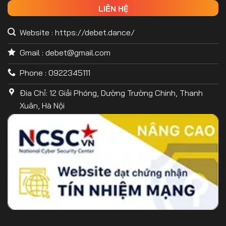
LIÊN HỆ
Website : https://debet.dance/
Gmail :
debet@gmail.com
Phone : 0922345111
Đia Chỉ: 12 Giải Phóng, Dường Trường Chinh, Thanh
Xuân, Hà Nội