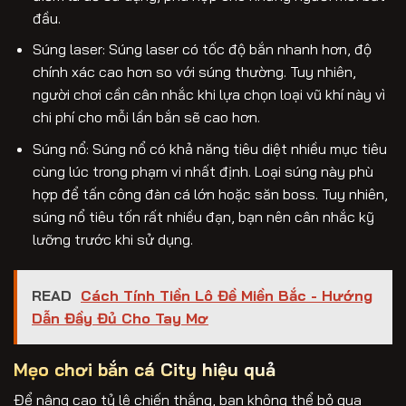
đầu.
Súng laser: Súng laser có tốc độ bắn nhanh hơn, độ
chính xác cao hơn so với súng thường. Tuy nhiên,
người chơi cần cân nhắc khi lựa chọn loại vũ khí này vì
chi phí cho mỗi lần bắn sẽ cao hơn.
Súng nổ: Súng nổ có khả năng tiêu diệt nhiều mục tiêu
cùng lúc trong phạm vi nhất định. Loại súng này phù
hợp để tấn công đàn cá lớn hoặc săn boss. Tuy nhiên,
súng nổ tiêu tốn rất nhiều đạn, bạn nên cân nhắc kỹ
lưỡng trước khi sử dụng.
READ
Cách Tính Tiền Lô Đề Miền Bắc - Hướng
Dẫn Đầy Đủ Cho Tay Mơ
Mẹo chơi bắn cá City hiệu quả
Để nâng cao tỷ lệ chiến thắng, bạn không thể bỏ qua