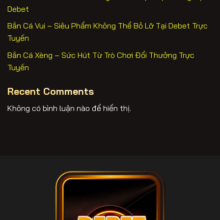
Debet
Bắn Cá Vui – Siêu Phẩm Không Thể Bỏ Lỡ Tại Debet Trực
Tuyến
Bắn Cá Xèng – Sức Hút Từ Trò Chơi Đổi Thưởng Trực
Tuyến
Recent Comments
Không có bình luận nào để hiển thị.