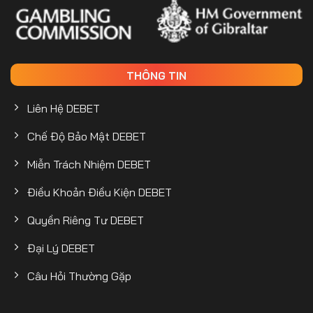
THÔNG TIN
Liên Hệ DEBET
Chế Độ Bảo Mật DEBET
Miễn Trách Nhiệm DEBET
Điều Khoản Điều Kiện DEBET
Quyền Riêng Tư DEBET
Đại Lý DEBET
Câu Hỏi Thường Gặp