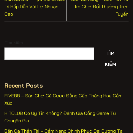
Trí Hấp Dẫn Với Lợi Nhuận
Trò Chơi Đổi Thưởng Trực
Cao
Tuyến
Tìm kiếm
TÌM
KIẾM
Recent Posts
FIVE88 – Sân Chơi Cá Cược Đẳng Cấp Thăng Hoa Cảm
Xúc
HITCLUB Có Uy Tín Không? Đánh Giá Cổng Game Từ
Chuyên Gia
Bắn Cá Thần Tài – Cẩm Nang Chinh Phục Đại Dương Tại