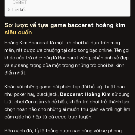
DEBET
Lời kết
Sơ lược về tựa game baccarat hoàng kim
siêu cuốn
Hoàng Kim Baccarat là một trò chơi bài dựa trên may
mắn, rất được ưa chuộng tại các sòng bạc online. Tên gọi
khác của trò chơi này là Baccarat vàng, phản ánh vẻ đẹp
và sự sang trọng của một trong những trò chơi bài kinh
điển nhất.
Khác với những game bài phức tạp đòi hỏi kỹ thuật cao
như poker hay blackjack,
Baccarat Hoàng Kim
sử dụng
luật chơi đơn giản và dễ hiểu, khiến trò chơi trở thành lựa
chọn hoàn hảo cho những ai muốn thư giãn và trải nghiệm
cảm giác hồi hộp từ cá cược trực tuyến.
Bên cạnh đó, tỷ lệ thắng cược cao cùng với sự phong