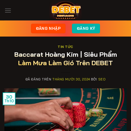
Chuyển
đến
nội
dung
ĐĂNG NHẬP
ĐĂNG KÝ
TIN TỨC
Baccarat Hoàng Kim | Siêu Phẩm
Làm Mưa Làm Gió Trên DEBET
ĐÃ ĐĂNG TRÊN
THÁNG MƯỜI 30, 2024
BỞI
SEO
30
Th10