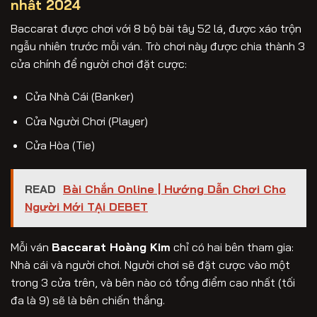
nhất 2024
Baccarat được chơi với 8 bộ bài tây 52 lá, được xáo trộn
ngẫu nhiên trước mỗi ván. Trò chơi này được chia thành 3
cửa chính để người chơi đặt cược:
Cửa Nhà Cái (Banker)
Cửa Người Chơi (Player)
Cửa Hòa (Tie)
READ
Bài Chắn Online | Hướng Dẫn Chơi Cho
Người Mới TẠi DEBET
Mỗi ván
Baccarat Hoàng Kim
chỉ có hai bên tham gia:
Nhà cái và người chơi. Người chơi sẽ đặt cược vào một
trong 3 cửa trên, và bên nào có tổng điểm cao nhất (tối
đa là 9) sẽ là bên chiến thắng.