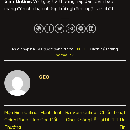
binh Online.
Với tỷ lệ trả thưởng hấp dẫn, đảm bảo
mang đến cho bạn những trải nghiệm tuyệt vời nhất.
Mục nhập này đã được đăng trong
TIN TỨC
. Đánh dấu trang
permalink
.
SEO
Mậu Binh Online | Hành Trình
Bài Sâm Online | Chiến Thuật
Chinh Phục Đỉnh Cao Đổi
Chơi Không Lỗ Tại DEBET Uy
Thưởng
Tín