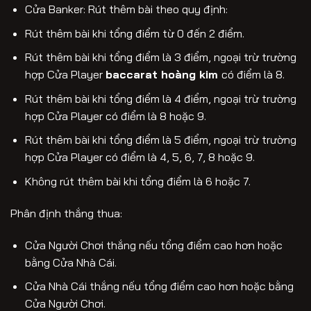
Cửa Banker: Rút thêm bài theo quy định:
Rút thêm bài khi tổng điểm từ 0 đến 2 điểm.
Rút thêm bài khi tổng điểm là 3 điểm, ngoại trừ trường
hợp Cửa Player
baccarat hoàng kim
có điểm là 8.
Rút thêm bài khi tổng điểm là 4 điểm, ngoại trừ trường
hợp Cửa Player có điểm là 8 hoặc 9.
Rút thêm bài khi tổng điểm là 5 điểm, ngoại trừ trường
hợp Cửa Player có điểm là 4, 5, 6, 7, 8 hoặc 9.
Không rút thêm bài khi tổng điểm là 6 hoặc 7.
Phân định thắng thua:
Cửa Người Chơi thắng nếu tổng điểm cao hơn hoặc
bằng Cửa Nhà Cái.
Cửa Nhà Cái thắng nếu tổng điểm cao hơn hoặc bằng
Cửa Người Chơi.