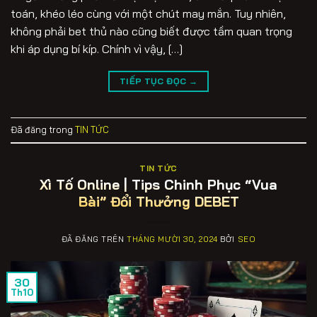
toán, khéo léo cùng với một chút may mắn. Tuy nhiên,
không phải bet thủ nào cũng biết được tầm quan trọng
khi áp dụng bí kíp. Chính vì vậy, […]
TIẾP TỤC ĐỌC
→
Đã đăng trong
TIN TỨC
TIN TỨC
Xì Tố Online | Tips Chinh Phục “Vua
Bài” Đổi Thưởng DEBET
ĐÃ ĐĂNG TRÊN
THÁNG MƯỜI 30, 2024
BỞI
SEO
30
Th10