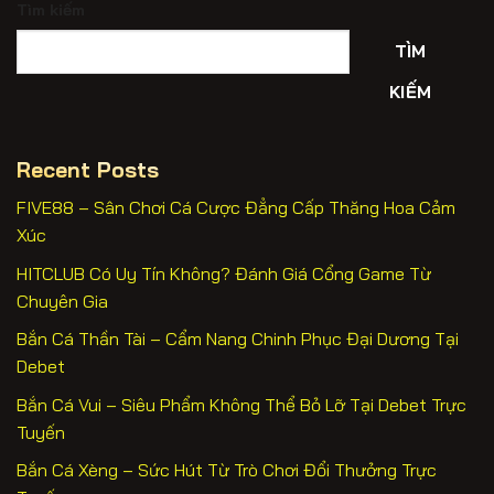
Tìm kiếm
TÌM
KIẾM
Recent Posts
FIVE88 – Sân Chơi Cá Cược Đẳng Cấp Thăng Hoa Cảm
Xúc
HITCLUB Có Uy Tín Không? Đánh Giá Cổng Game Từ
Chuyên Gia
Bắn Cá Thần Tài – Cẩm Nang Chinh Phục Đại Dương Tại
Debet
Bắn Cá Vui – Siêu Phẩm Không Thể Bỏ Lỡ Tại Debet Trực
Tuyến
Bắn Cá Xèng – Sức Hút Từ Trò Chơi Đổi Thưởng Trực