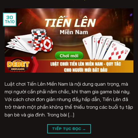
30
Th10
Luật chơi Tiến Lên Miền Nam là nội dung quan trọng, mà
mọi người cần phải nắm chắc, khi tham gia game bài này.
Với cách chơi đơn giản nhưng đầy hấp dẫn, Tiến Lên đã
trở thành một phần không thể thiếu trong các buổi tụ tập
bạn bè và gia đình. Trong bài […]
TIẾP TỤC ĐỌC
→