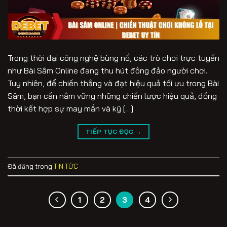
Trong thời đại công nghệ bùng nổ, các trò chơi trực tuyến
như Bài Sâm Online đang thu hút đông đảo người chơi.
Tuy nhiên, để chiến thắng và đạt hiệu quả tối ưu trong Bài
Sâm, bạn cần nắm vững những chiến lược hiệu quả, đồng
thời kết hợp sự may mắn và kỹ […]
TIẾP TỤC ĐỌC
→
Đã đăng trong
TIN TỨC
1
2
3
4