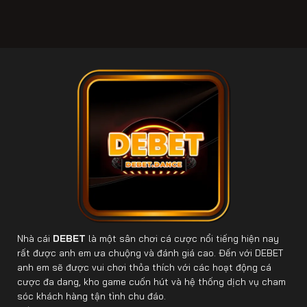
Nhà cái
DEBET
là một sân chơi cá cược nổi tiếng hiện nay
rất được anh em ưa chuộng và đánh giá cao. Đến với DEBET
anh em sẽ được vui chơi thỏa thích với các hoạt động cá
cược đa dang, kho game cuốn hút và hệ thống dịch vụ cham
sóc khách hàng tận tình chu đáo.