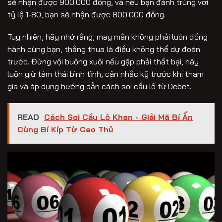
sẽ nhận được 900.000 đồng, và nếu bạn đánh trúng với
tỷ lệ 1-80, bạn sẽ nhận được 800.000 đồng.
Tuy nhiên, hãy nhớ rằng, may mắn không phải luôn đồng
hành cùng bạn, thắng thua là điều không thể dự đoán
trước. Đừng vội buông xuôi nếu gặp phải thất bại, hãy
luôn giữ tâm thái bình tĩnh, cân nhắc kỹ trước khi tham
gia và áp dụng hướng dẫn cách soi cầu lô từ Debet.
READ
Cách Soi Cầu Lô Khan - Giải Mã Bí Ẩn
Cùng Bí Kíp Từ Cao Thủ