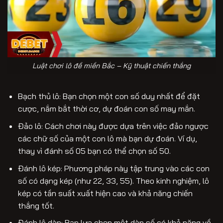
Luật chơi lô đề miền Bắc – Kỹ thuật chiến thắng
Bạch thủ lô: Bạn chọn một con số duy nhất để đặt
cược, nắm bắt thời cơ, dự đoán con số may mắn.
Đảo lô: Cách chơi này được dựa trên việc đảo ngược
các chữ số của một con lô mà bạn dự đoán. Ví dụ,
thay vì đánh số 05 bạn có thể chọn số 50.
Đánh lô kép: Phương pháp này tập trung vào các con
số có dạng kép (như 22, 33, 55). Theo kinh nghiệm, lô
kép có tần suất xuất hiện cao và khả năng chiến
thắng tốt.
Đánh lô dàn: Bạn lựa chọn một dàn số có khả năng về