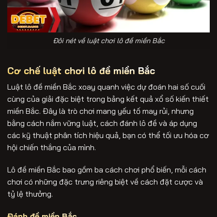
Đôi nét về luật chơi lô đề miền Bắc
Cơ chế luật chơi lô đề miền Bắc
Luật lô đề miền Bắc xoay quanh việc dự đoán hai số cuối
cùng của giải đặc biệt trong bảng kết quả xổ số kiến thiết
miền Bắc. Đây là trò chơi mang yếu tố may rủi, nhưng
bằng cách nắm vững luật, cách đánh lô đề và áp dụng
các kỹ thuật phân tích hiệu quả, bạn có thể tối ưu hóa cơ
hội chiến thắng của mình.
Lô đề miền Bắc bao gồm ba cách chơi phổ biến, mỗi cách
chơi có những đặc trưng riêng biệt về cách đặt cược và
tỷ lệ thưởng.
Đánh đề miền Bắc